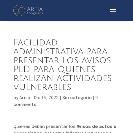
Facilidad
administrativa para
presentar los avisos
PLD para quienes
realizan actividades
vulnerables
by
Areia
|
Dic 16, 2022
|
Sin categoría
|
0
comments
Quienes deban presentar los
Avisos de actos u